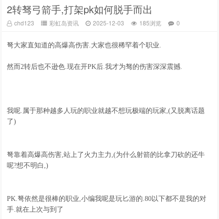
2转驽弓箭手,打架pk如何脱手而出
chd123
彩虹岛资讯
2025-12-03
185浏览
0
弩大家直知道的高爆高伤害.大家也很稀罕着个职业.
然而2转后也不逊色.现在开PK后.我才为驽的伤害深深震撼.
我呢.属于那种越多人玩的职业就越不想玩极端的玩家,(又脱离话题
了)
弩靠着高爆高伤害,站上了火力主力,(为什么射箭的比拿刀砍的还牛
呢?想不明白,)
PK.弩依然是很棒的职业,小编我呢是玩匕游的.80以下都不是我的对
手.就在上次与到了