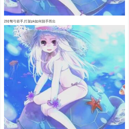
2转驽弓箭手,打架pk如何脱手而出