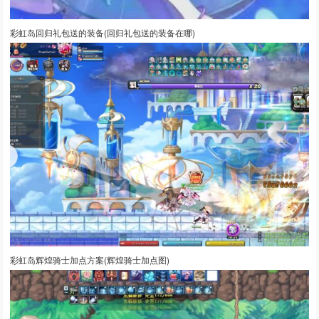
彩虹岛回归礼包送的装备(回归礼包送的装备在哪)
彩虹岛辉煌骑士加点方案(辉煌骑士加点图)