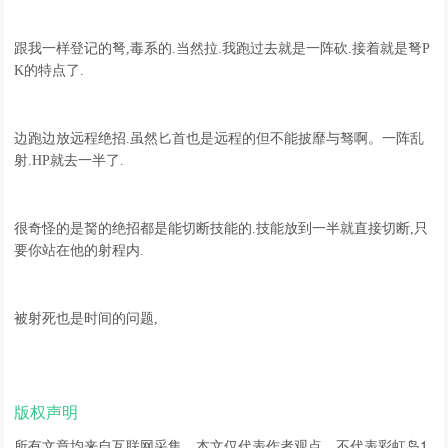
跟我一样登记的弩,毒系的.当然拉.我跑过去就是一阵砍.接着就是弩P
K的特点了.
边跑边放远程绝招.虽然匕首也是远程的但不能披靡与驽啊。一阵乱
射.HP就去一半了.
很奇怪的是胬的绝招都是能切断技能的.技能放到一半就直接切断,只
要你站在他的射程内.
被射死也是时间的问题,
版权声明
所有文章均来自互联网采集，本文仅代表作者观点，不代表
彩虹岛1