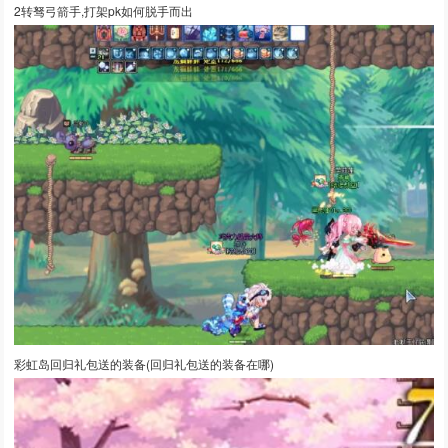
2转驽弓箭手,打架pk如何脱手而出
彩虹岛回归礼包送的装备(回归礼包送的装备在哪)