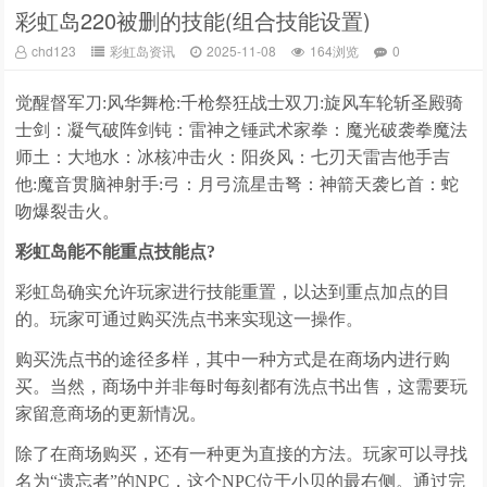
彩虹岛220被删的技能(组合技能设置)
chd123
彩虹岛资讯
2025-11-08
164浏览
0
觉醒督军刀:风华舞枪:千枪祭狂战士双刀:旋风车轮斩圣殿骑
士剑：凝气破阵剑钝：雷神之锤武术家拳：魔光破袭拳魔法
师土：大地水：冰核冲击火：阳炎风：七刃天雷吉他手吉
他:魔音贯脑神射手:弓：月弓流星击弩：神箭天袭匕首：蛇
吻爆裂击火。
彩虹岛能不能重点技能点?
彩虹岛确实允许玩家进行技能重置，以达到重点加点的目
的。玩家可通过购买洗点书来实现这一操作。
购买洗点书的途径多样，其中一种方式是在商场内进行购
买。当然，商场中并非每时每刻都有洗点书出售，这需要玩
家留意商场的更新情况。
除了在商场购买，还有一种更为直接的方法。玩家可以寻找
名为“遗忘者”的NPC，这个NPC位于小贝的最右侧。通过完