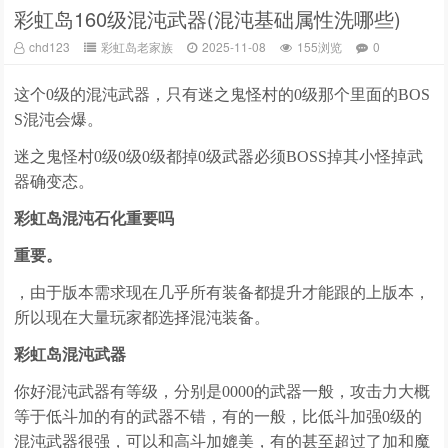
彩虹岛160级混沌武器(混沌基础属性洗哪些)
chd123
彩虹岛老家族
2025-11-08
155浏览
0
这个0级的混沌武器，只有迷之鬼怪村的0级那个里面的BOS
S混沌会爆。
迷之鬼怪村0级0级0级都掉0级武器必须BOSS掉其小怪掉武
器确变态。
彩虹岛混沌石化重要吗
重要。
，由于版本需求现在几乎所有装备都提升才能跟的上版本，
所以现在大量玩家都选择混沌装备。
彩虹岛混沌武器
你好混沌武器有等级，分别是0000的武器一般，攻击力大概
等于低斗加的有的武器不错，有的一般，比低斗加强0级的
混沌武器很强，可以和高斗加媲美，有的甚至超过了加和魔