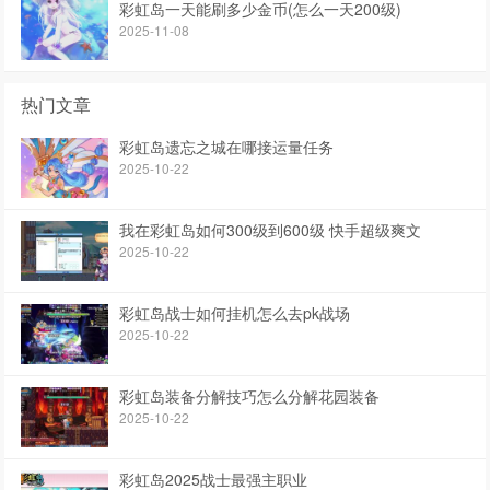
彩虹岛一天能刷多少金币(怎么一天200级)
2025-11-08
热门文章
彩虹岛遗忘之城在哪接运量任务
2025-10-22
我在彩虹岛如何300级到600级 快手超级爽文
2025-10-22
彩虹岛战士如何挂机怎么去pk战场
2025-10-22
彩虹岛装备分解技巧怎么分解花园装备
2025-10-22
彩虹岛2025战士最强主职业