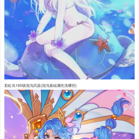
彩虹岛160级混沌武器(混沌基础属性洗哪些)