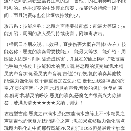
这个法师的新职业需要注意的是：吉他手的在演奏时是不能
移动的。他手演奏的中途停止演奏，技能还会持续一段时
间，而且消费sp也会比继续持续的少。
攻击系：技能名称：恶魔之声需要技能点：能最大等级：技
能介绍：周围的敌人受到持续伤害，附加毒攻击。
（根据日本朋友说，L效果，直接伤害大概在群体0左右）技
能名称：恶魔的演奏需要技能点：能最大等级：能介绍：周
围敌人固定时间间隔造成伤害，并且在X轴上横向扩散技吉
他手加点将攻击技能和水的度加满,将恶魔的演奏加满,水精
灵的声音加满,圣灵的声音满,吉他治疗,恢,复的演奏其他技
能:魔力强化满,这个超重要加左边那栏,走长远线路神圣的演
奏,圣灵的声音,心之声,水精灵的声音,音波的保护,恢复的演
奏,解毒术,精灵的呼唤,恶魔的演奏,恶魔之声很高兴为你解
答，若满意请★★★★★采纳，谢谢！
攻击型吉他:恶魔之声满水强化技能满水熟练上不+水精灵之
声满吉他的恢复系技能满心之声+满.如果点够魔力强化满点
玩魔力强化走中间那行既能PK又能打BOSS但是最近卡妙套